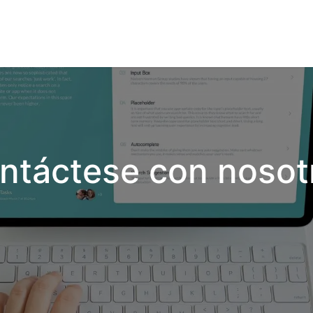
vicios
Odoo
Power bi
Clientes
Jobs
Soporte Ac
ntáctese con nosot