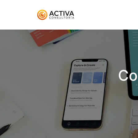
Inicio
KitDigital
Ser
Co