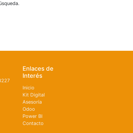
búsqueda.
Enlaces de
Interés
8227
Inicio
Kit Digital
Asesoría
Odoo
Power BI
Contacto