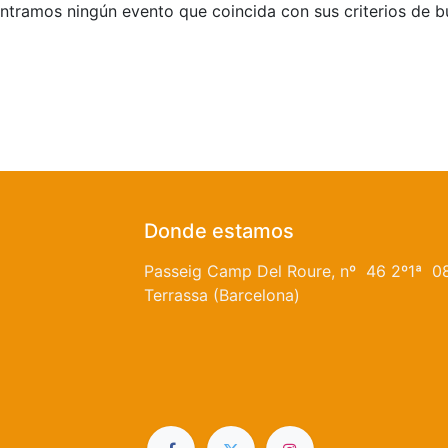
tramos ningún evento que coincida con sus criterios de 
Donde estamos
Passeig Camp Del Roure, nº 46 2º1ª 0
Terrassa (Barcelona)