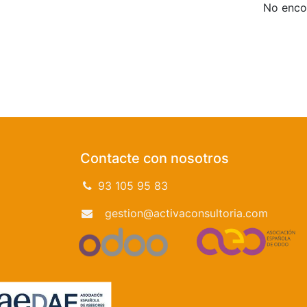
No encon
Contacte con nosotros
93 105 95 83
gestion@activaconsultoria.com