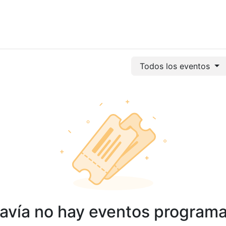
vicios
Odoo
Power bi
Clientes
Jobs
Soporte Ac
Todos los eventos
avía no hay eventos program