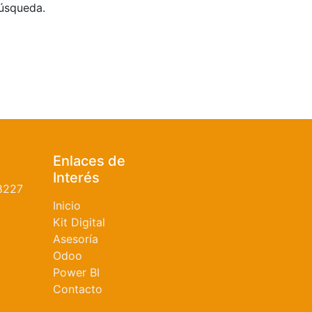
búsqueda.
Enlaces de
Interés
8227
Inicio
Kit Digital
Asesoría
Odoo
Power BI
Contacto