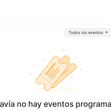
vicios
Odoo
Power bi
Clientes
Jobs
Soporte Ac
Todos los eventos
avía no hay eventos program