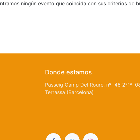
tramos ningún evento que coincida con sus criterios de 
Donde estamos
Passeig Camp Del Roure, nº 46 2º1ª 0
Terrassa (Barcelona)