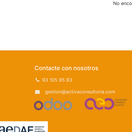
No encon
Contacte con nosotros
93 105 95 83
gestion@activaconsultoria.com