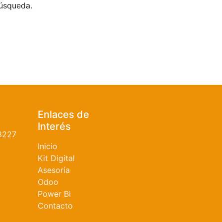
búsqueda.
Enlaces de
Interés
8227
Inicio
Kit Digital
Asesoría
Odoo
Power BI
Contacto