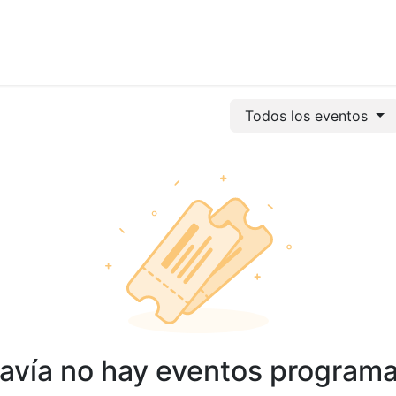
vicios
Odoo
Power bi
Clientes
Jobs
Soporte Ac
Todos los eventos
avía no hay eventos program