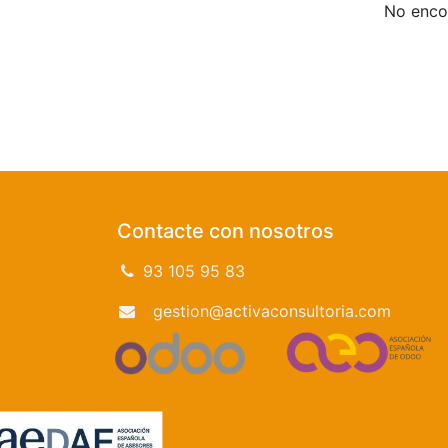
No encon
Contacte con nosotros
93 105 95 83
gestion@activaconsultoria.com