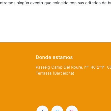
tramos ningún evento que coincida con sus criterios de 
Donde estamos
Passeig Camp Del Roure, nº 46 2º1ª 0
Terrassa (Barcelona)