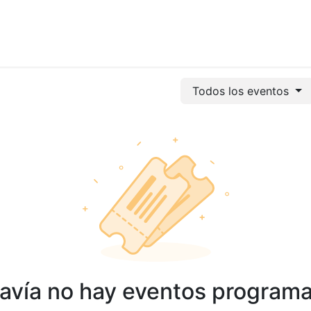
vicios
Odoo
Power bi
Clientes
Jobs
Soporte Ac
Todos los eventos
avía no hay eventos program