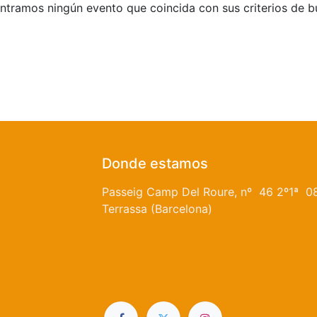
tramos ningún evento que coincida con sus criterios de 
Donde estamos
Passeig Camp Del Roure, nº 46 2º1ª 0
Terrassa (Barcelona)