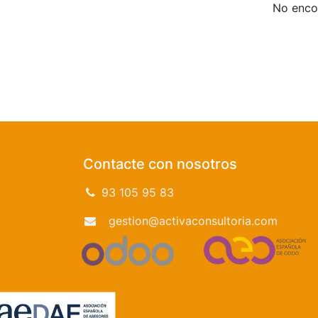
No encon
Contacte con nosotros
93 105 95 83
gestion@activaconsultoria.com