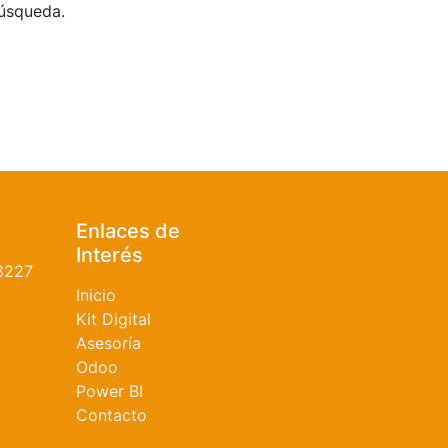
búsqueda.
Enlaces de
Interés
8227
Inicio
Kit Digital
Asesoría
Odoo
Power BI
Contacto