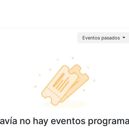
vicios
Odoo
Power bi
Clientes
Jobs
Soporte Ac
Eventos pasados
avía no hay eventos program