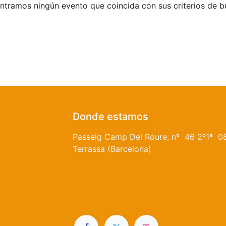
tramos ningún evento que coincida con sus criterios de 
Donde estamos
Passeig Camp Del Roure, nº 46 2º1ª 0
Terrassa (Barcelona)