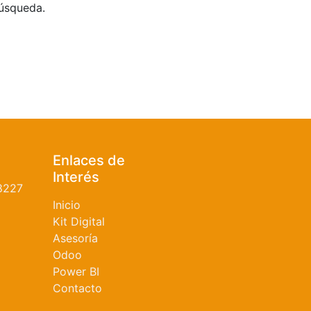
búsqueda.
Enlaces de
Interés
8227
Inicio
Kit Digital
Asesoría
Odoo
Power BI
Contacto