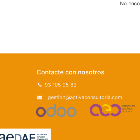
No encon
Contacte con nosotros
93 105 95 83
gestion@activaconsultoria.com