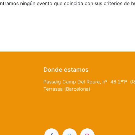
tramos ningún evento que coincida con sus criterios de 
Donde estamos
Passeig Camp Del Roure, nº 46 2º1ª 0
Terrassa (Barcelona)