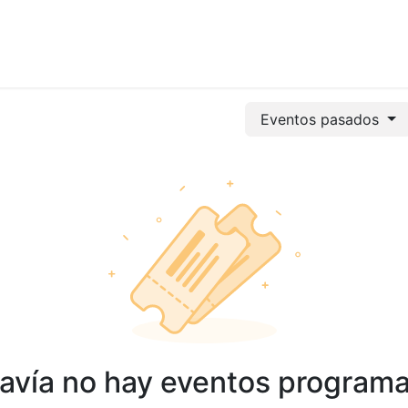
vicios
Odoo
Power bi
Clientes
Jobs
Soporte Ac
Eventos pasados
avía no hay eventos program