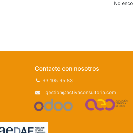
No encon
Contacte con nosotros
93 105 95 83
gestion@activaconsultoria.com