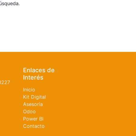
búsqueda.
Enlaces de
Interés
8227
Inicio
Kit Digital
Asesoría
Odoo
Power BI
Contacto