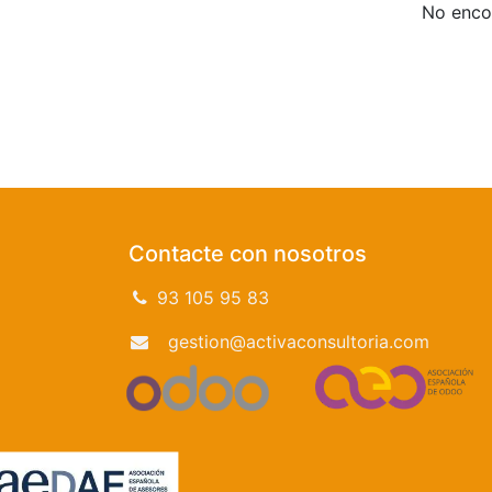
No encon
Contacte con nosotros
93 105 95 83
gestion@activaconsultoria.com