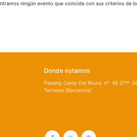
tramos ningún evento que coincida con sus criterios de 
Donde estamos
Passeig Camp Del Roure, nº 46 2º1ª 0
Terrassa (Barcelona)