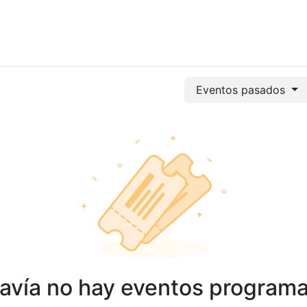
vicios
Odoo
Power bi
Clientes
Jobs
Soporte Ac
Eventos pasados
avía no hay eventos program