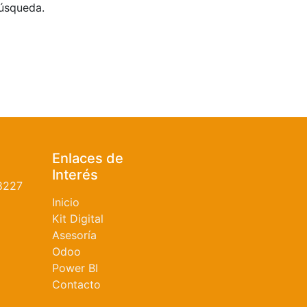
búsqueda.
Enlaces de
Interés
8227
Inicio
Kit Digital
Asesoría
Odoo
Power BI
Contacto