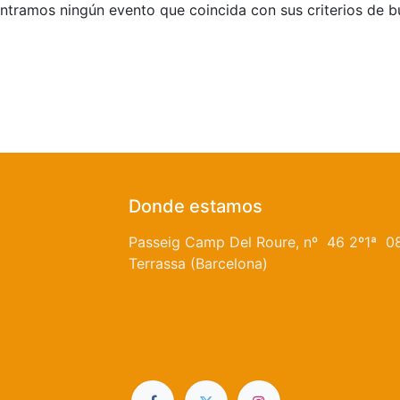
tramos ningún evento que coincida con sus criterios de 
Donde estamos
Passeig Camp Del Roure, nº 46 2º1ª 0
Terrassa (Barcelona)