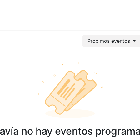
vicios
Odoo
Power bi
Clientes
Jobs
Soporte Ac
Próximos eventos
avía no hay eventos program