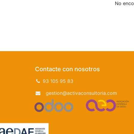
No encon
Contacte con nosotros
93 105 95 83
gestion@activaconsultoria.com