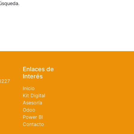
búsqueda.
Enlaces de
Interés
8227
Inicio
Kit Digital
Asesoría
Odoo
Power BI
Contacto