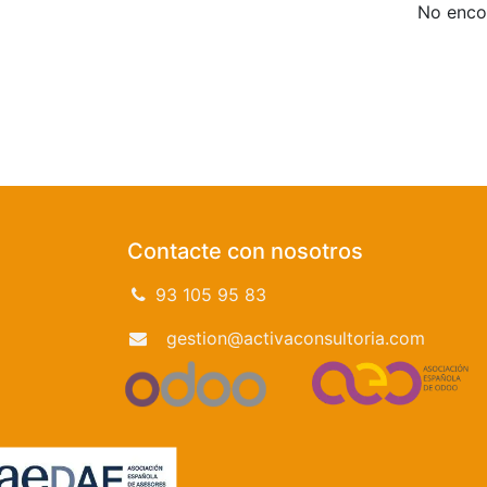
No encon
Contacte con nosotros
93 105 95 83
gestion@activaconsultoria.com