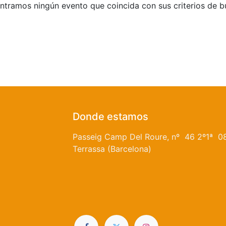
tramos ningún evento que coincida con sus criterios de 
Donde estamos
Passeig Camp Del Roure, nº 46 2º1ª 0
Terrassa (Barcelona)