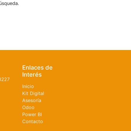
búsqueda.
Enlaces de
Interés
8227
Inicio
Kit Digital
Asesoría
Odoo
Power BI
Contacto