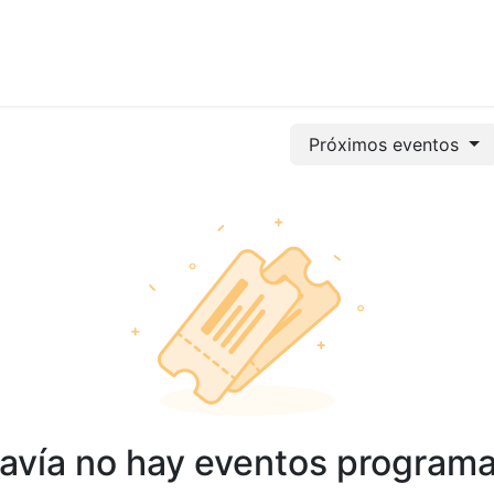
vicios
Odoo
Power bi
Clientes
Jobs
Soporte Ac
Próximos eventos
avía no hay eventos program