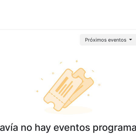
vicios
Odoo
Power bi
Clientes
Jobs
Soporte Ac
Próximos eventos
avía no hay eventos program