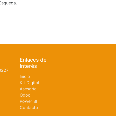
búsqueda.
Enlaces de
Interés
8227
Inicio
Kit Digital
Asesoría
Odoo
Power BI
Contacto