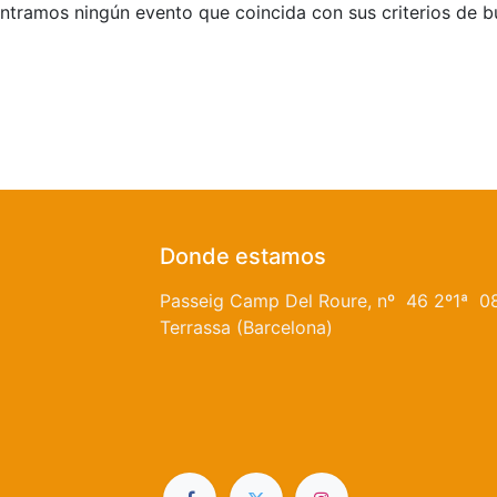
tramos ningún evento que coincida con sus criterios de 
Donde estamos
Passeig Camp Del Roure, nº 46 2º1ª 0
Terrassa (Barcelona)