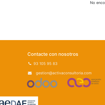
No encon
Contacte con nosotros
93 105 95 83
gestion@activaconsultoria.com