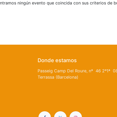
tramos ningún evento que coincida con sus criterios de 
Donde estamos
Passeig Camp Del Roure, nº 46 2º1ª 0
Terrassa (Barcelona)