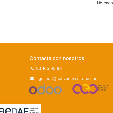
No encon
Contacte con nosotros
93 105 95 83
gestion@activaconsultoria.com