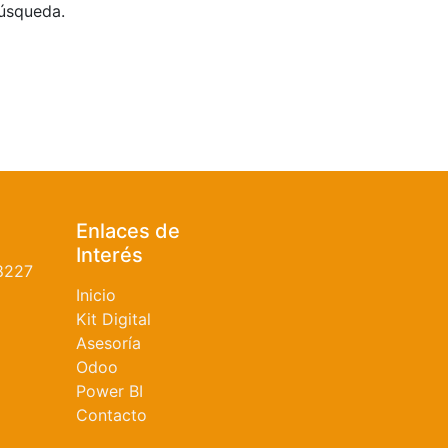
búsqueda.
Enlaces de
Interés
8227
Inicio
Kit Digital
Asesoría
Odoo
Power BI
Contacto