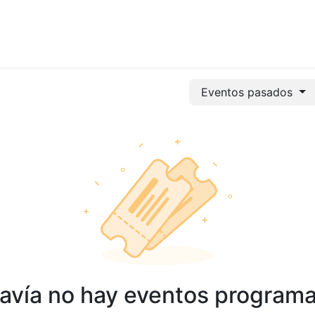
vicios
Odoo
Power bi
Clientes
Jobs
Soporte Ac
Eventos pasados
avía no hay eventos program