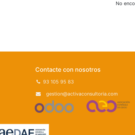
No encon
Contacte con nosotros
93 105 95 83
gestion@activaconsultoria.com