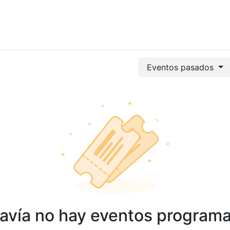
vicios
Odoo
Power bi
Clientes
Jobs
Soporte Ac
Eventos pasados
avía no hay eventos program