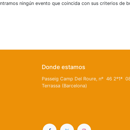
tramos ningún evento que coincida con sus criterios de 
Donde estamos
Passeig Camp Del Roure, nº 46 2º1ª 0
Terrassa (Barcelona)