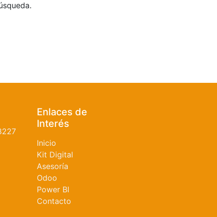
búsqueda.
Enlaces de
Interés
8227
Inicio
Kit Digital
Asesoría
Odoo
Power BI
Contacto