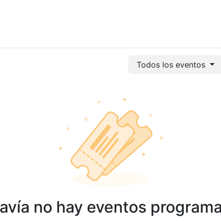
vicios
Odoo
Power bi
Clientes
Jobs
Soporte Ac
Todos los eventos
avía no hay eventos program