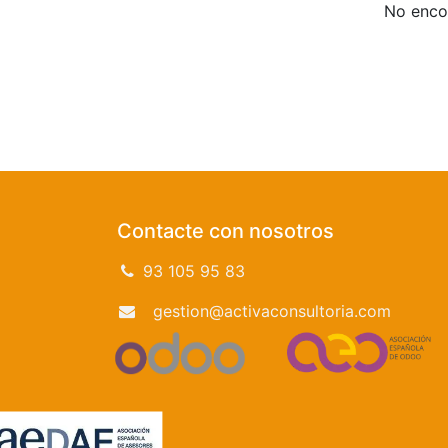
No encon
Contacte con nosotros
93 105 95 83
gestion@activaconsultoria.com