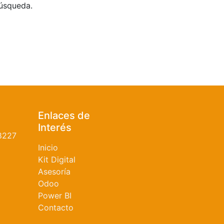
búsqueda.
Enlaces de
Interés
8227
Inicio
Kit Digital
Asesoría
Odoo
Power BI
Contacto