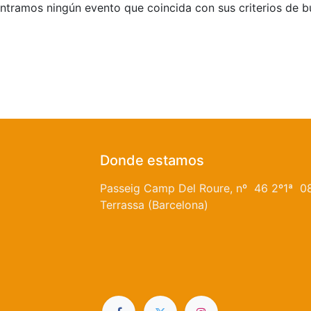
tramos ningún evento que coincida con sus criterios de 
Donde estamos
Passeig Camp Del Roure, nº 46 2º1ª 0
Terrassa (Barcelona)