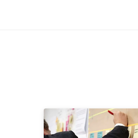
vicios
Odoo
Power bi
Clientes
Jobs
Soporte Ac