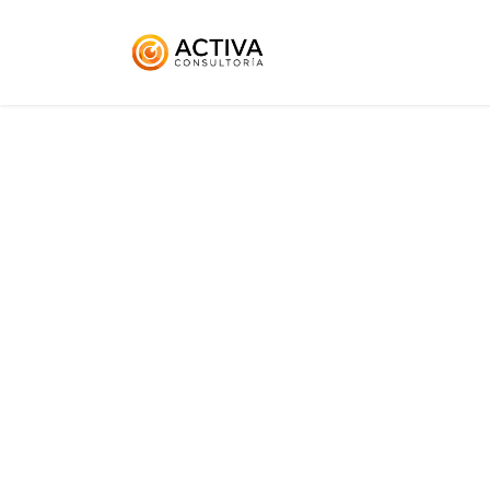
Inicio
KitDigital
Ser