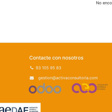
No encon
Contacte con nosotros
93 105 95 83
gestion@activaconsultoria.com