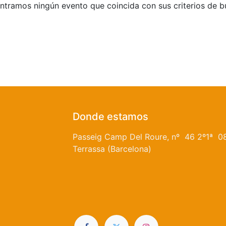
tramos ningún evento que coincida con sus criterios de 
Donde estamos
Passeig Camp Del Roure, nº 46 2º1ª 0
Terrassa (Barcelona)