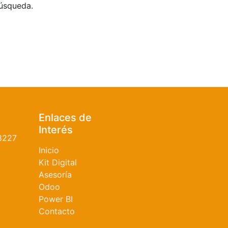
búsqueda.
Enlaces de
Interés
8227
Inicio
Kit Digital
Asesoría
Odoo
Power BI
Contacto