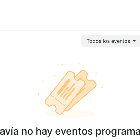
vicios
Odoo
Power bi
Clientes
Jobs
Soporte Ac
Todos los eventos
avía no hay eventos program