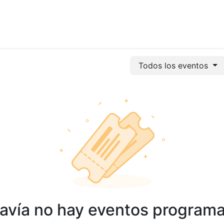
vicios
Odoo
Power bi
Clientes
Jobs
Soporte Ac
Todos los eventos
avía no hay eventos program