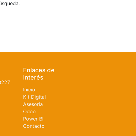
búsqueda.
Enlaces de
Interés
8227
Inicio
Kit Digital
Asesoría
Odoo
Power BI
Contacto