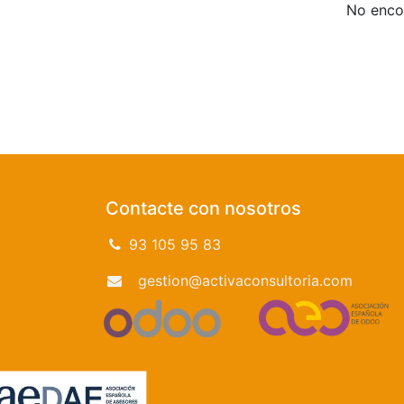
No encon
Contacte con nosotros
93 105 95 83
gestion@activaconsultoria.com