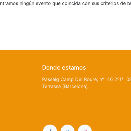
tramos ningún evento que coincida con sus criterios de 
Donde estamos
Passeig Camp Del Roure, nº 46 2º1ª 0
Terrassa (Barcelona)