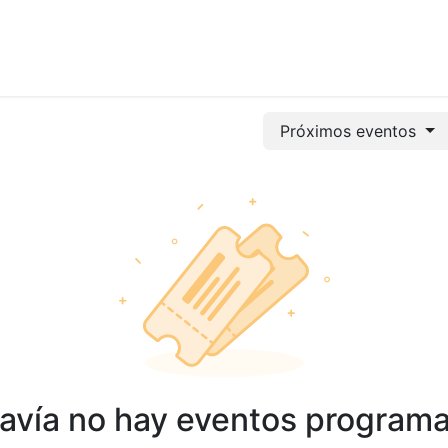
vicios
Odoo
Power bi
Clientes
Jobs
Soporte Ac
Próximos eventos
avía no hay eventos program