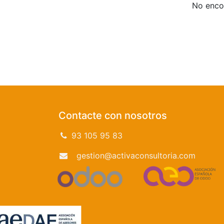
No encon
Contacte con nosotros
93 105 95 83
gestion@activaconsultoria.com