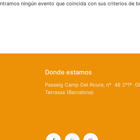
tramos ningún evento que coincida con sus criterios de 
Donde estamos
Passeig Camp Del Roure, nº 46 2º1ª 0
Terrassa (Barcelona)