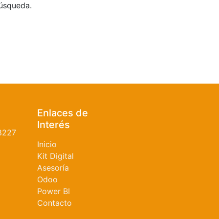
búsqueda.
Enlaces de
Interés
8227
Inicio
Kit Digital
Asesoría
Odoo
Power BI
Contacto