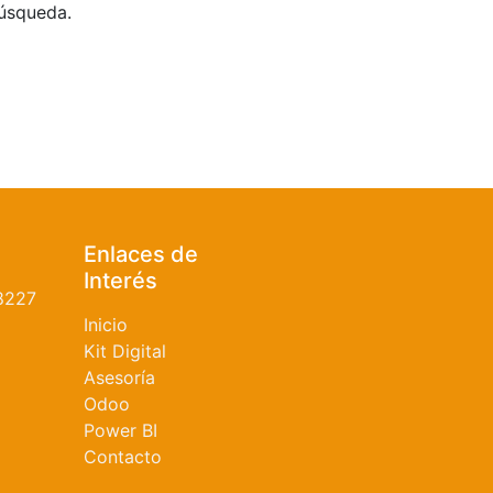
búsqueda.
Enlaces de
Interés
8227
Inicio
Kit Digital
Asesoría
Odoo
Power BI
Contacto