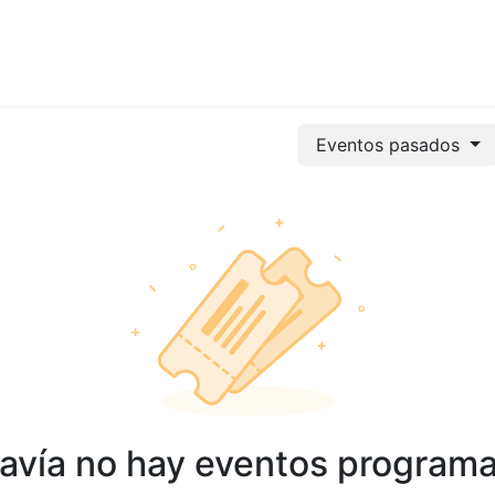
vicios
Odoo
Power bi
Clientes
Jobs
Soporte Ac
Eventos pasados
avía no hay eventos program