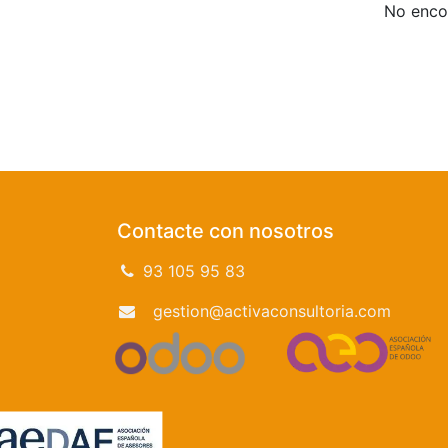
No encon
Contacte con nosotros
93 105 95 83
gestion@activaconsultoria.com