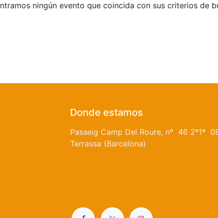
tramos ningún evento que coincida con sus criterios de 
Donde estamos
Passeig Camp Del Roure, nº 46 2º1ª 0
Terrassa (Barcelona)