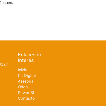
búsqueda.
Enlaces de
Interés
8227
Inicio
Kit Digital
Asesoría
Odoo
Power BI
Contacto