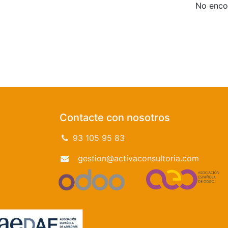
No encon
Contacte con nosotros
93 105 95 83
gestion@activaconsultoria.com