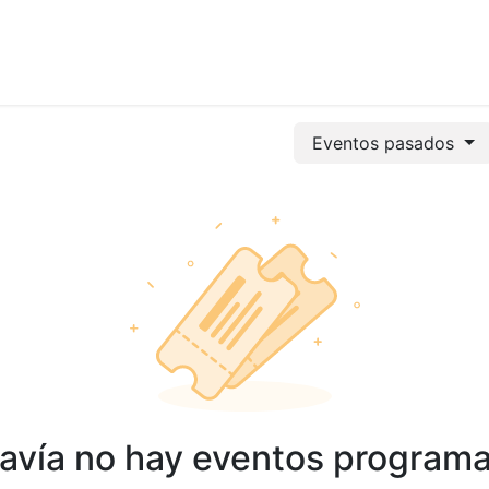
vicios
Odoo
Power bi
Clientes
Jobs
Soporte Ac
Eventos pasados
avía no hay eventos program