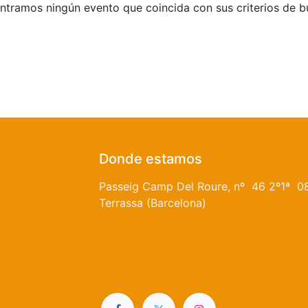
tramos ningún evento que coincida con sus criterios de 
Donde estamos
Passeig Camp Del Roure, nº 46 2º1ª 0
Terrassa (Barcelona)