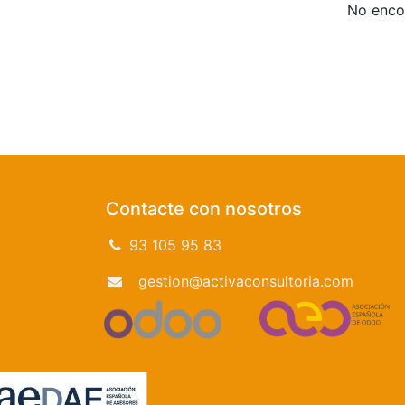
No encon
Contacte con nosotros
93 105 95 83
gestion@activaconsultoria.com