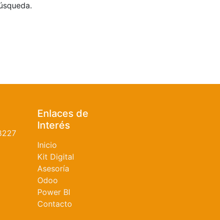
búsqueda.
Enlaces de
Interés
8227
Inicio
Kit Digital
Asesoría
Odoo
Power BI
Contacto