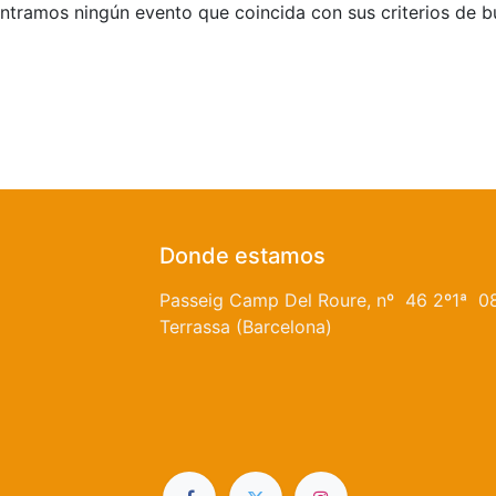
tramos ningún evento que coincida con sus criterios de 
Donde estamos
Passeig Camp Del Roure, nº 46 2º1ª 0
Terrassa (Barcelona)