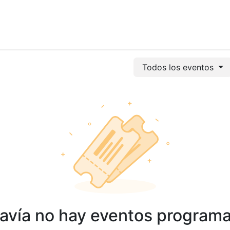
vicios
Odoo
Power bi
Clientes
Jobs
Soporte Ac
Todos los eventos
avía no hay eventos program